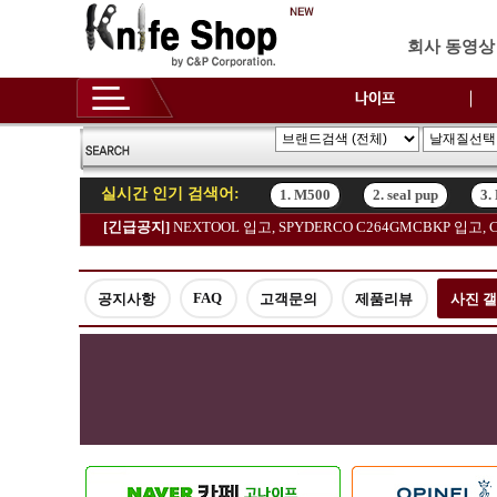
회사 동영상
실시간 인기 검색어:
1. M500
2. seal pup
3.
[긴급공지]
NEXTOOL 입고, SPYDERCO C264GMCBKP 입
1. M500
2. seal pup
3.
FAQ
공지사항
고객문의
제품리뷰
사진 