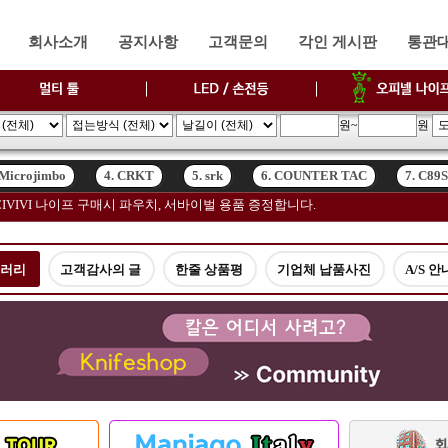
회사소개
공지사항
고객문의
각인 게시판
통관
원~
원
 Microjimbo
4. CRKT
5. srk
6. COUNTER TAC
7. C89
고, CIVIVI 나이프 구매시 파우치, 서바이벌 용품 증정합니다.
 Microjimbo
4. CRKT
5. srk
6. COUNTER TAC
7. C89
갤러리
고객감사의 글
한줄 상품평
기업체 납품사진
A/S 안