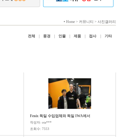
Home > 커뮤니티 > 사진갤러리
전체
|
풍경
|
인물
|
제품
|
접사
|
기타
Fenix 독일 수입업체와 독일 IWA에서
작성자: ota***
조회수: 7553