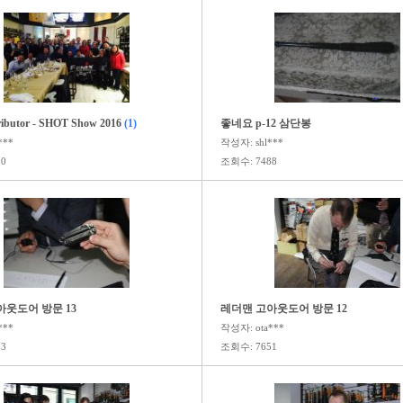
ributor - SHOT Show 2016
(1)
좋네요 p-12 삼단봉
***
작성자: shl***
0
조회수: 7488
웃도어 방문 13
레더맨 고아웃도어 방문 12
***
작성자: ota***
3
조회수: 7651