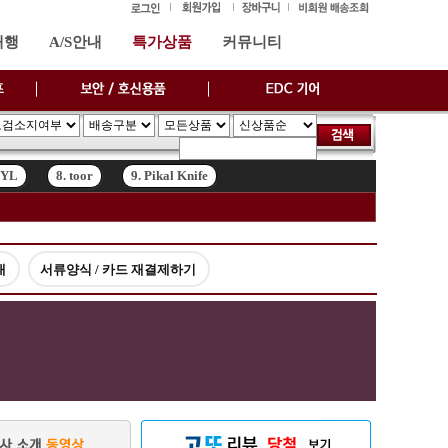
대행
A/S안내
특가상품
커뮤니티
SYL
8. toor
9. Pikal Knife
SYL
8. toor
9. Pikal Knife
내
서류양식 / 카드 재결제하기