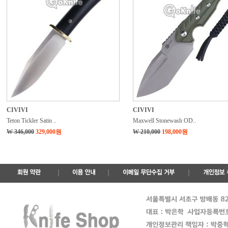
CIVIVI
CIVIVI
Teton Tickler Satin ..
Maxwell Stonewash OD..
W 346,000
329,000원
W 210,000
198,000원