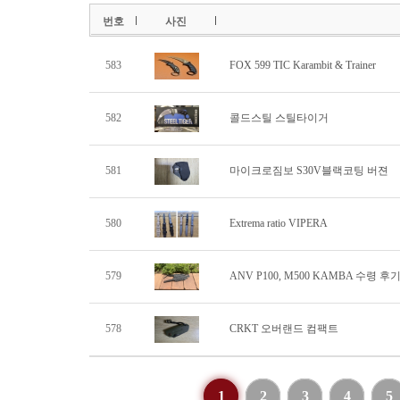
번호
사진
583
FOX 599 TIC Karambit & Trainer
582
콜드스틸 스틸타이거
581
마이크로짐보 S30V블랙코팅 버젼
580
Extrema ratio VIPERA
579
ANV P100, M500 KAMBA 수령 후
578
CRKT 오버랜드 컴팩트
1
2
3
4
5