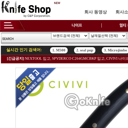
회사 동영상
회사
실시간 인기 검색어:
1. M500
2. seal pup
3. Microjimbo
[긴급공지]
NEXTOOL 입고, SPYDERCO C264GMCBKP 입고, CIVIV
1. M500
2. seal pup
3. Microjimbo