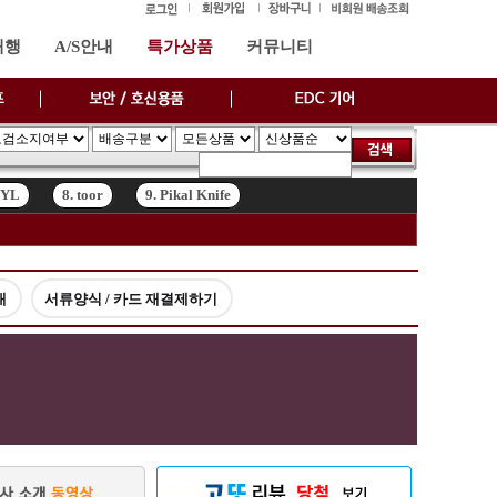
대행
A/S안내
특가상품
커뮤니티
SYL
8. toor
9. Pikal Knife
SYL
8. toor
9. Pikal Knife
내
서류양식 / 카드 재결제하기