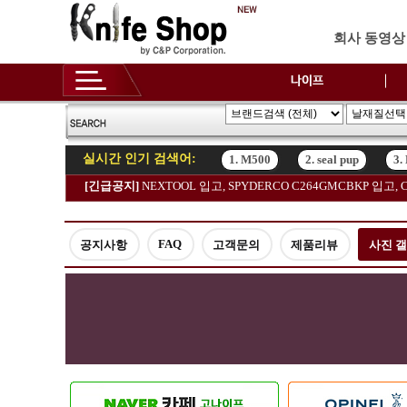
회사 동영상
실시간 인기 검색어:
1. M500
2. seal pup
3.
[긴급공지]
NEXTOOL 입고, SPYDERCO C264GMCBKP 입
1. M500
2. seal pup
3.
FAQ
공지사항
고객문의
제품리뷰
사진 