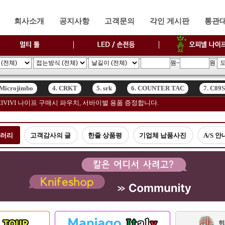
회사소개
공지사항
고객문의
각인 게시판
통관
원~
원
 Microjimbo
4. CRKT
5. srk
6. COUNTER TAC
7. C89
고, CIVIVI 나이프 구매시 파우치, 서바이벌 용품 증정합니다.
 Microjimbo
4. CRKT
5. srk
6. COUNTER TAC
7. C89
갤러리
고객감사의 글
한줄 상품평
기업체 납품사진
A/S 안