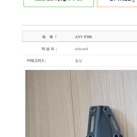
제 목
ANV P300
작 성 자
|
kshcom4
카테고리A
|
일상