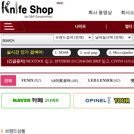
회사 동영상
회사
실시간 인기 검색어:
1. M500
2. seal pup
3. Microjimbo
[긴급공지]
NEXTOOL 입고, SPYDERCO C264GMCBKP 입고, CIVIV
1. M500
2. seal pup
3. Microjimbo
FENIX
(92)
LED LENSER
(42)
전체
나이트코어
(48)