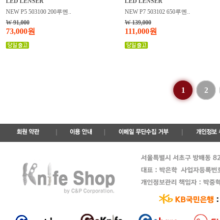
LED LENSER
LED LENSER
NEW P5 503100 200루멘..
NEW P7 503102 650루멘..
W 91,000
W 139,000
73,000원
111,000원
1
2