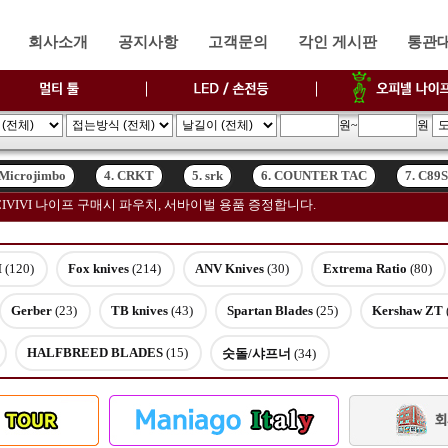
회사소개
공지사항
고객문의
각인 게시판
통관
원~
원
 Microjimbo
4. CRKT
5. srk
6. COUNTER TAC
7. C89
고, CIVIVI 나이프 구매시 파우치, 서바이벌 용품 증정합니다.
 Microjimbo
4. CRKT
5. srk
6. COUNTER TAC
7. C89
I
(120)
Fox knives
(214)
ANV Knives
(30)
Extrema Ratio
(80)
Gerber
(23)
TB knives
(43)
Spartan Blades
(25)
Kershaw ZT
HALFBREED BLADES
(15)
숫돌/샤프너
(34)