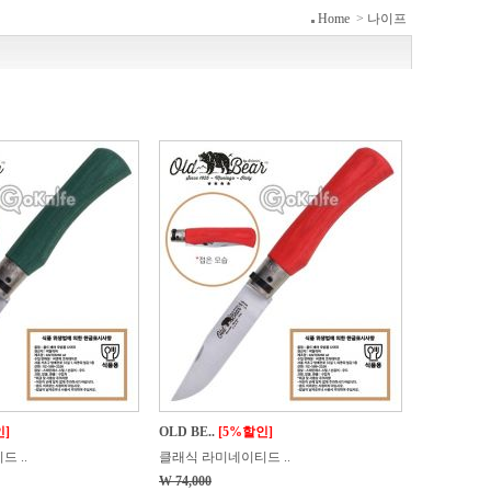
Home
>
나이프
인]
OLD BE..
[5%할인]
 ..
클래식 라미네이티드 ..
W 74,000