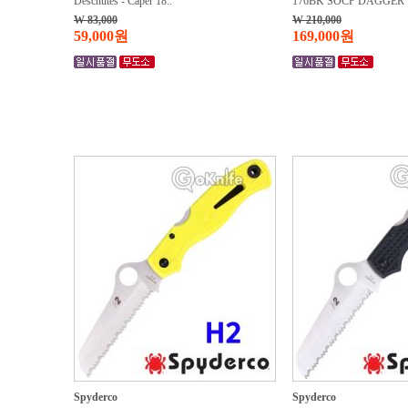
Deschutes - Caper 18..
176BK SOCP DAGGER
W 83,000
W 210,000
59,000원
169,000원
Spyderco
Spyderco