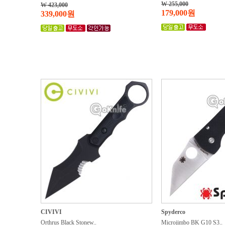
W 255,000
W 423,000
179,000원
339,000원
CIVIVI
Spyderco
Orthrus Black Stonew..
Microjimbo BK G10 S3..