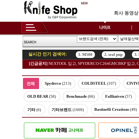
회사 동영상
실시간 인기 검색어:
1. M500
2. seal pup
3.
[긴급공지]
NEXTOOL 입고, SPYDERCO C264GMCBKP 입
1. M500
2. seal pup
3.
Spyderco
(213)
COLDSTEEL
(107)
CIVIV
전체
OLD BEAR
(58)
Benchmade
(66)
Fallkniven
(57)
Bastinelli Creations
(49)
기타
(6)
기타브랜드
(1009)