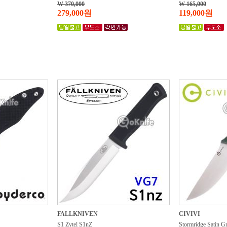
W 370,000
W 165,000
279,000원
119,000원
FALLKNIVEN
CIVIVI
S1 Zytel S1nZ
Stormridge Satin Gr