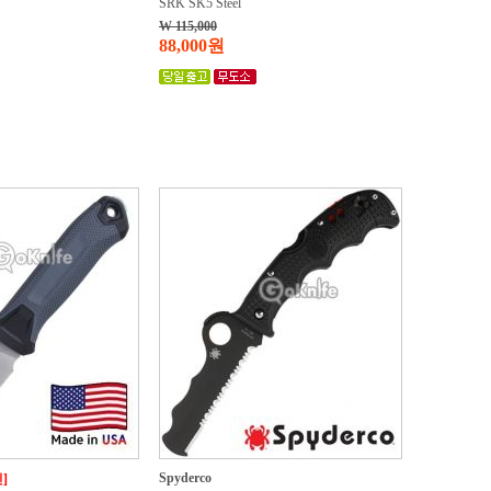
SRK SK5 Steel
W 115,000
88,000원
Spyderco
]