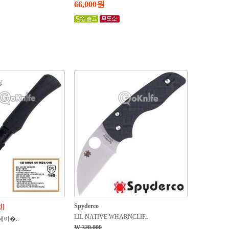
66,000원
Spyderco
인]
LIL NATIVE WHARNCLIF..
이�..
W 320,000