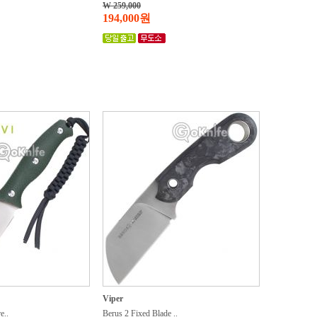
W 259,000
194,000원
Viper
e..
Berus 2 Fixed Blade ..