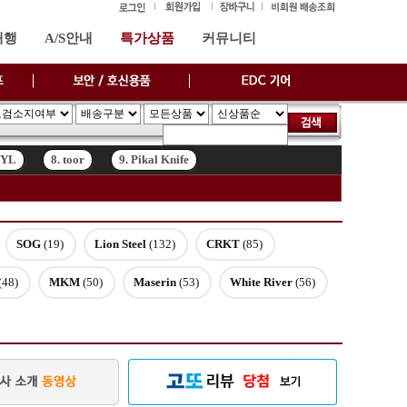
대행
A/S안내
특가상품
커뮤니티
SYL
8. toor
9. Pikal Knife
SYL
8. toor
9. Pikal Knife
SOG
(19)
Lion Steel
(132)
CRKT
(85)
(48)
MKM
(50)
Maserin
(53)
White River
(56)