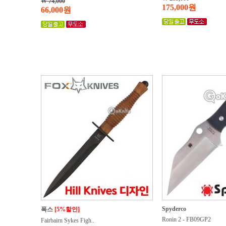
W 74,000
175,000원
66,000원
Spyderco
폭스
[5%할인]
Ronin 2 - FB09GP2
Fairbairn Sykes Figh..