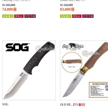
Ladybug 3 H2 - LYLP3
Roadie Red Plain - C..
W 105,000
W 118,000
74,000원
83,000원
SOG
OLD BE..
[5%할인]