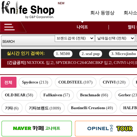
회사 동영상
회사
실시간 인기 검색어:
1. M500
2. seal pup
3. Microjimbo
[긴급공지]
NEXTOOL 입고, SPYDERCO C264GMCBKP 입고, CIVIV
1. M500
2. seal pup
3. Microjimbo
Spyderco
(213)
COLDSTEEL
(107)
CIVIVI
(120)
전체
OLD BEAR
(58)
Fallkniven
(57)
Benchmade
(66)
Gerber
(23
Bastinelli Creations
(49)
HALFB
기타
(6)
기타브랜드
(1009)