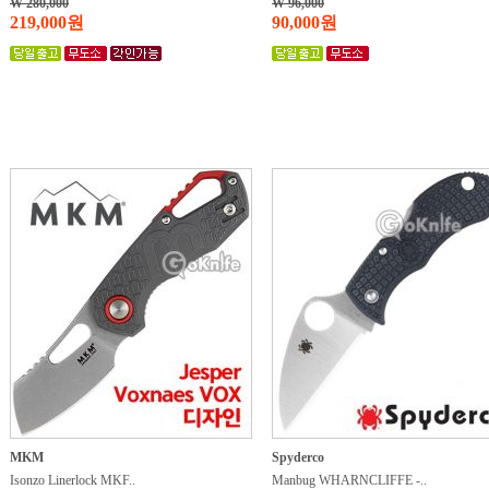
W 280,000
W 96,000
219,000원
90,000원
MKM
Spyderco
Isonzo Linerlock MKF..
Manbug WHARNCLIFFE -..