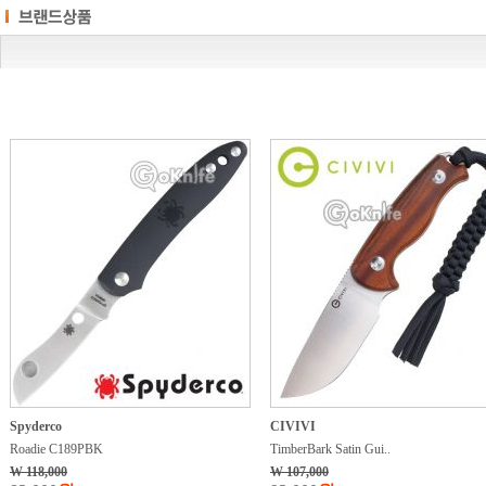
Spyderco
CIVIVI
Roadie C189PBK
TimberBark Satin Gui..
W 118,000
W 107,000