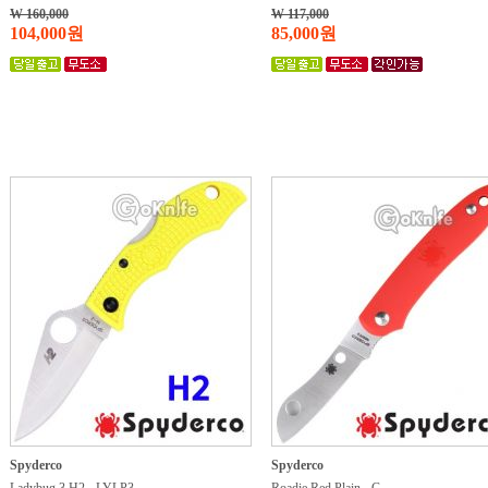
W 160,000
W 117,000
104,000원
85,000원
Spyderco
Spyderco