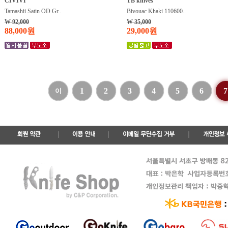
CIVIVI
TB knives
Tamashii Satin OD Gr..
Bivouac Khaki 110600..
W 92,000
W 35,000
88,000원
29,000원
1
2
3
4
5
6
7
이
전