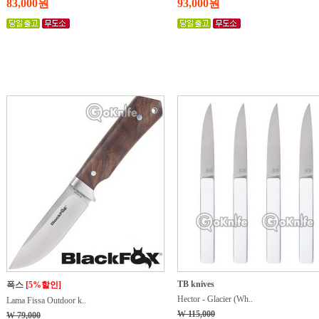
83,000원
93,000원
TB knives
폭스
[5%할인]
Hector - Glacier (Wh..
Lama Fissa Outdoor k..
W 115,000
W 79,000